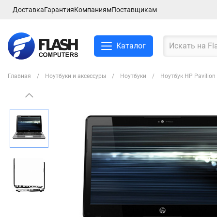
Доставка
Гарантия
Компаниям
Поставщикам
Каталог
Главная
Ноутбуки и аксессуры
Ноутбуки
Ноутбук HP Pavilio
Смартфоны и планшеты
Ноутбуки и аксессуры
Компьютеры и
комплектующие
Сетевое оборудование
ТВ, Аудио и Видео