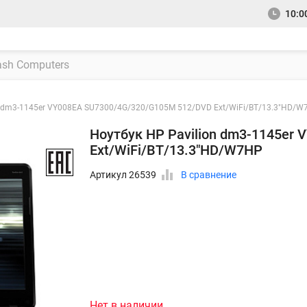
10:00
n dm3-1145er VY008EA SU7300/4G/320/G105M 512/DVD Ext/WiFi/BT/13.3"HD/W
Ноутбук HP Pavilion dm3-1145er
Ext/WiFi/BT/13.3"HD/W7HP
Артикул 26539
В сравнение
Нет в наличии