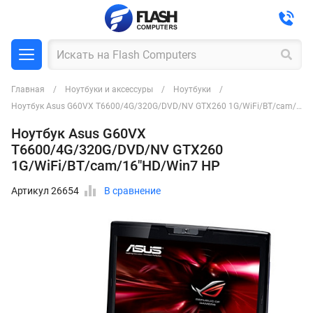
Главная
Ноутбуки и аксессуры
Ноутбуки
Ноутбук Asus G60VX T6600/4G/320G/DVD/NV GTX260 1G/WiFi/BT/cam/16"HD/Win7 HP
Ноутбук Asus G60VX
T6600/4G/320G/DVD/NV GTX260
1G/WiFi/BT/cam/16"HD/Win7 HP
Артикул 26654
В сравнение