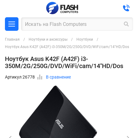
Главная
Ноутбуки и аксессуры
Ноутбуки
Ноутбук Asus K42F (A42F) i3-350M/2G/250G/DVD/WiFi/cam/14"HD/Dos
Ноутбук Asus K42F (A42F) i3-
350M/2G/250G/DVD/WiFi/cam/14"HD/Dos
Артикул 26778
В сравнение