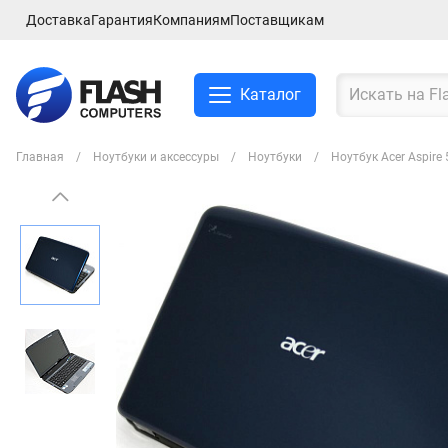
Доставка
Гарантия
Компаниям
Поставщикам
Каталог
Главная
Ноутбуки и аксессуры
Ноутбуки
Ноутбук Acer Aspir
Смартфоны и планшеты
Ноутбуки и аксессуры
Компьютеры и
комплектующие
Сетевое оборудование
ТВ, Аудио и Видео