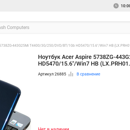
10:00
e 5738ZG-443G25Mi T4400/3G/250/DVD/BT/1Gb HD5470/15.6"/Win7 HB (LX.PRH0
Ноутбук Acer Aspire 5738ZG-443
HD5470/15.6"/Win7 HB (LX.PRH01
Артикул 26885
В сравнение
Нет в наличии