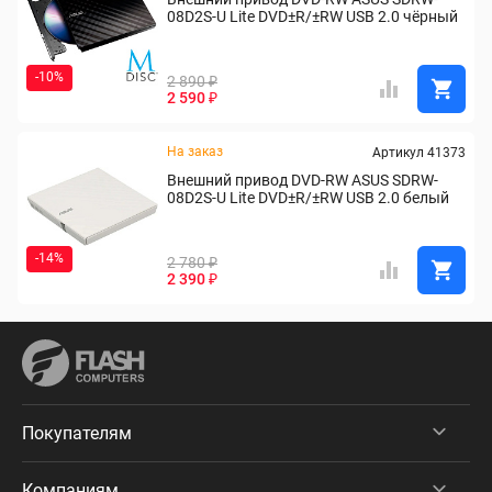
08D2S-U Lite DVD±R/±RW USB 2.0 чёрный
-10%
2 890 ₽
2 590 ₽
На заказ
Артикул 41373
Внешний привод DVD-RW ASUS SDRW-
08D2S-U Lite DVD±R/±RW USB 2.0 белый
-14%
2 780 ₽
2 390 ₽
Покупателям
Компаниям