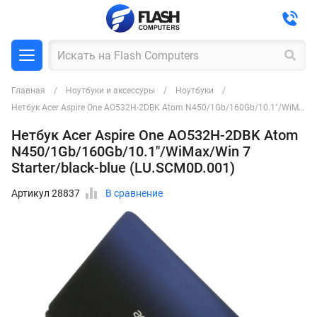
Главная
Ноутбуки и аксессуры
Ноутбуки
Нетбук Acer Aspire One AO532H-2DBK Atom N450/1Gb/160Gb/10.1"/WiMax/Win 7 Starter/black-blue (LU.SCM0D.001)
Нетбук Acer Aspire One AO532H-2DBK Atom
N450/1Gb/160Gb/10.1"/WiMax/Win 7
Starter/black-blue (LU.SCM0D.001)
Артикул 28837
В сравнение