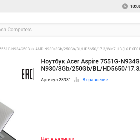
10:00
e 7551G-N934G50Bikk AMD N930/3Gb/250Gb/BL/HD5650/17.3/Win7 HB (LX.PXF01
Ноутбук Acer Aspire 7551G-N934
N930/3Gb/250Gb/BL/HD5650/17.3/
Артикул 28931
В сравнение
Нет в наличии