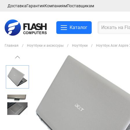
Доставка
Гарантия
Компаниям
Поставщикам
Каталог
Главная
Ноутбуки и аксессуры
Ноутбуки
Ноутбук Acer Aspir
Смартфоны и планшеты
Ноутбуки и аксессуры
Компьютеры и
комплектующие
Сетевое оборудование
ТВ, Аудио и Видео