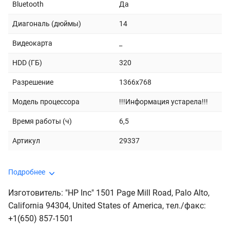
Bluetooth
Да
Диагональ (дюймы)
14
Видеокарта
_
HDD (ГБ)
320
Разрешение
1366x768
Модель процессора
!!!Информация устарела!!!
Время работы (ч)
6,5
Артикул
29337
Подробнее
Изготовитель: "HP Inc" 1501 Page Mill Road, Palo Alto,
California 94304, United States of America, тeл./факс:
+1(650) 857-1501