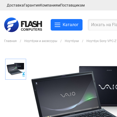
Доставка
Гарантия
Компаниям
Поставщикам
Каталог
Главная
Ноутбуки и аксессуры
Ноутбуки
Ноутбук Sony VPC-Z
Смартфоны и планшеты
Ноутбуки и аксессуры
Компьютеры и
комплектующие
Сетевое оборудование
ТВ, Аудио и Видео