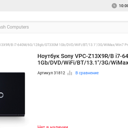
10:00
13X9R/B i7-640M/6G/128gb/GT330M 1Gb/DVD/WiFi/BT/13.1"/3G/WiMax/Win7 P
Ноутбук Sony VPC-Z13X9R/B i7-
1Gb/DVD/WiFi/BT/13.1"/3G/WiMax
Артикул 31812
В сравнение
Нет в наличии