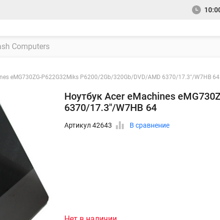
10:00
hines eMG730ZG-P622G32Miks P6200/2Gb/320Gb/DVD/AMD 6370/17.3"/W7HB 64
Ноутбук Acer eMachines eMG73
6370/17.3"/W7HB 64
Артикул 42643
В сравнение
Нет в наличии