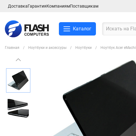
Доставка
Гарантия
Компаниям
Поставщикам
Каталог
Главная
Ноутбуки и аксессуры
Ноутбуки
Ноутбук Acer eMac
Смартфоны и планшеты
Ноутбуки и аксессуры
Компьютеры и
комплектующие
Сетевое оборудование
ТВ, Аудио и Видео