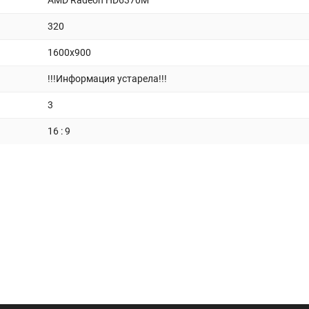
AMD Radeon HD6370M
320
1600x900
!!!Информация устарела!!!
3
16 : 9