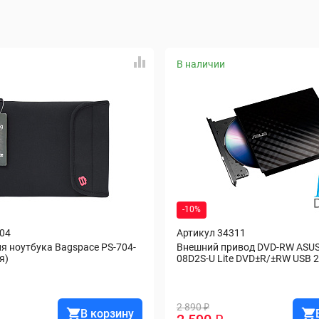
В наличии
-10%
104
Артикул 34311
ля ноутбука Bagspace PS-704-
Внешний привод DVD-RW ASU
я)
08D2S-U Lite DVD±R/±RW USB 
2 890 ₽
В корзину