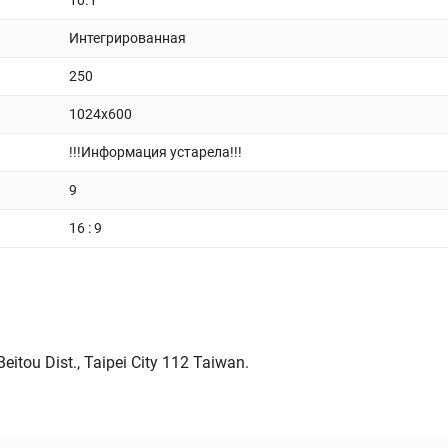
10.1
Интегрированная
250
1024x600
!!!Информация устарела!!!
9
16 : 9
itou Dist., Taipei City 112 Taiwan.