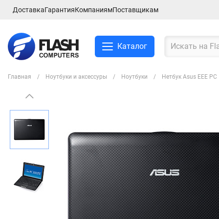
Доставка
Гарантия
Компаниям
Поставщикам
Каталог
Главная
Ноутбуки и аксессуры
Ноутбуки
Нетбук Asus EEE PC
Смартфоны и планшеты
Ноутбуки и аксессуры
Компьютеры и
комплектующие
Сетевое оборудование
ТВ, Аудио и Видео