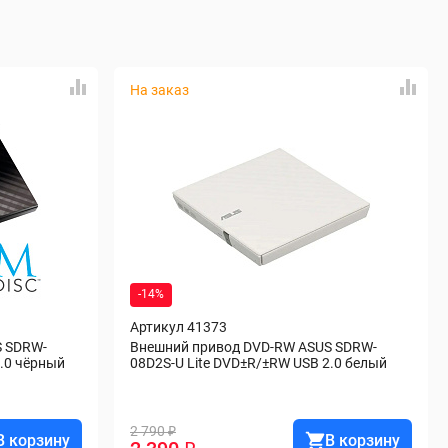
На заказ
-14%
Артикул 41373
S SDRW-
Внешний привод DVD-RW ASUS SDRW-
2.0 чёрный
08D2S-U Lite DVD±R/±RW USB 2.0 белый
2 790 ₽
В корзину
В корзину