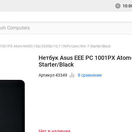
10:00
 1001PX Atom-N450/1Gb/320Gb/10,1"/WiFi/cam/Win 7 Starter/Black
Нетбук Asus EEE PC 1001PX Atom
Starter/Black
Артикул 43349
В сравнение
Нет в наличии