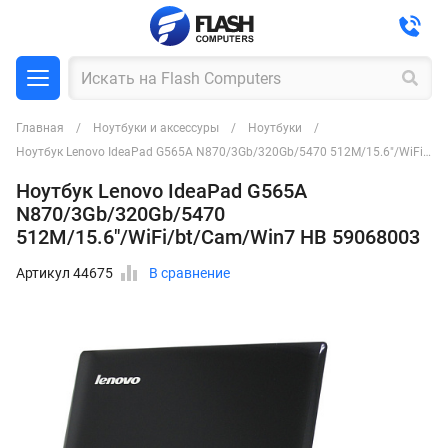
Главная
Ноутбуки и аксессуры
Ноутбуки
Ноутбук Lenovo IdeaPad G565A N870/3Gb/320Gb/5470 512M/15.6"/WiFi/bt/Cam/Win7 HB 59068003
Ноутбук Lenovo IdeaPad G565A
N870/3Gb/320Gb/5470
512M/15.6"/WiFi/bt/Cam/Win7 HB 59068003
Артикул 44675
В сравнение