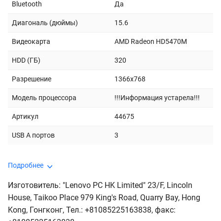
Bluetooth
Да
Диагональ (дюймы)
15.6
Видеокарта
AMD Radeon HD5470M
HDD (ГБ)
320
Разрешение
1366x768
Модель процессора
!!!Информация устарела!!!
Артикул
44675
USB A портов
3
Подробнее
Изготовитель: "Lenovo PC HK Limited" 23/F, Lincoln
House, Taikoo Place 979 King's Road, Quarry Bay, Hong
Kong, Гонгконг, Тел.: +81085225163838, факс: