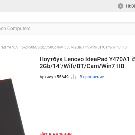
10:00
aPad Y470A1 i5-2450M/6Gb/750Gb/NV 550M 2Gb/14"/Wifi/BT/Cam/Win7 HB
Ноутбук Lenovo IdeaPad Y470A1 
2Gb/14"/Wifi/BT/Cam/Win7 HB
Артикул 55649
В сравнение
Нет в наличии