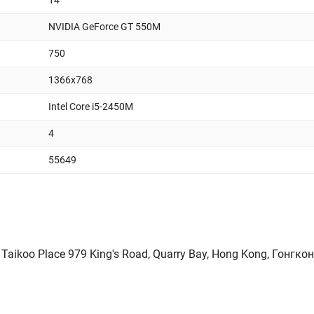
14
NVIDIA GeForce GT 550M
750
1366x768
Intel Core i5-2450M
4
55649
Taikoo Place 979 King's Road, Quarry Bay, Hong Kong, Гонгконг