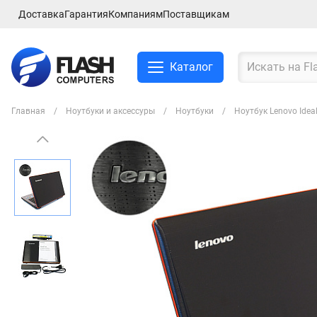
Доставка
Гарантия
Компаниям
Поставщикам
Каталог
Главная
Ноутбуки и аксессуры
Ноутбуки
Ноутбук Lenovo Ide
Смартфоны и планшеты
Ноутбуки и аксессуры
Компьютеры и
комплектующие
Сетевое оборудование
ТВ, Аудио и Видео