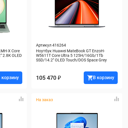
Артикул 416264
MH-X Core 
Ноутбук Huawei MateBook GT EnzoH-
" 2.8К OLED 
W5611T Core Ultra 5 125H/16Gb/1Tb 
SSD/14.2" OLED Touch/DOS Space Grey
105 470 ₽
 корзину
В корзину
На заказ