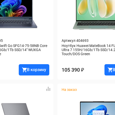
05
Артикул 404693
Swift Go SFG14-75-58NB Core 
Ноутбук Huawei MateBook 14 FL
16Gb/1Tb SSD/14" WUXGA 
Ultra 7 155H/16Gb/1Tb SSD/14.2
e
Touch/DOS Green
105 390 ₽
В корзину
В
На заказ