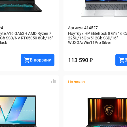
24
Артикул 414527
yte A16 GA63H AMD Ryzen 7 
Ноутбук HP EliteBook 8 G1i 16 Cor
Gb SSD/NV RTX5050 8Gb/16" 
225U/16Gb/512Gb SSD/16" 
lack
WUXGA/Win11Pro Silver
113 590 ₽
В корзину
В
На заказ