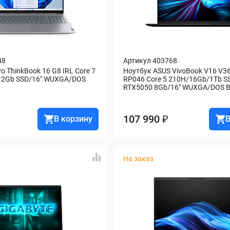
48
Артикул 403768
 ThinkBook 16 G8 IRL Core 7 
Ноутбук ASUS VivoBook V16 V3
2Gb SSD/16" WUXGA/DOS 
RP046 Core 5 210H/16Gb/1Tb S
RTX5050 8Gb/16" WUXGA/DOS B
107 990 ₽
В корзину
В
На заказ