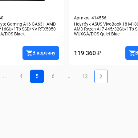
60
Артикул 414556
byte Gaming A16 GA63H AMD 
Ноутбук ASUS VivoBook 18 M18
0/16Gb/1Tb SSD/NV RTX5050 
AMD Ryzen AI 7 445/32Gb/1Tb SS
A/DOS Black
WUXGA/DOS Quiet Blue
119 360 ₽
В корзину
В
...
4
5
6
..
12