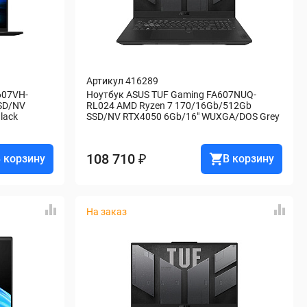
Артикул 416289
607VH-
Ноутбук ASUS TUF Gaming FA607NUQ-
SD/NV 
RL024 AMD Ryzen 7 170/16Gb/512Gb 
lack
SSD/NV RTX4050 6Gb/16" WUXGA/DOS Grey
108 710 ₽
 корзину
В корзину
На заказ