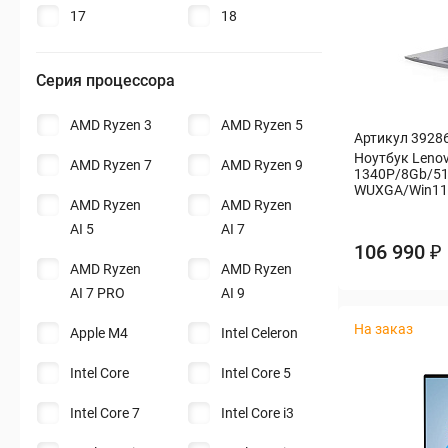
17
18
Серия процессора
AMD Ryzen 3
AMD Ryzen 5
Артикул 3928
Ноутбук Lenovo
AMD Ryzen 7
AMD Ryzen 9
1340P/8Gb/51
WUXGA/Win11P
AMD Ryzen
AMD Ryzen
AI 5
AI 7
106 990 ₽
AMD Ryzen
AMD Ryzen
AI 7 PRO
AI 9
На заказ
Apple M4
Intel Celeron
Intel Core
Intel Core 5
Intel Core 7
Intel Core i3