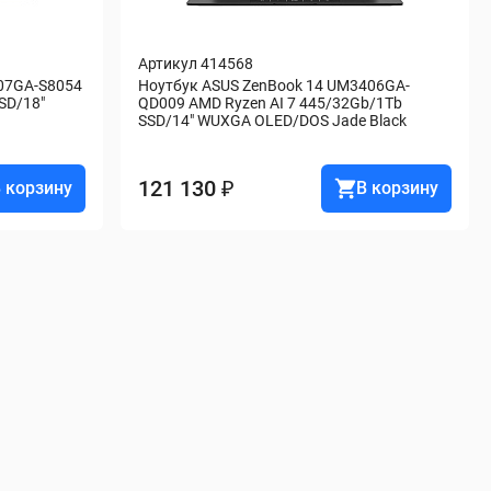
Артикул 414568
07GA-S8054 
Ноутбук ASUS ZenBook 14 UM3406GA-
D/18" 
QD009 AMD Ryzen AI 7 445/32Gb/1Tb 
SSD/14" WUXGA OLED/DOS Jade Black
121 130 ₽
 корзину
В корзину