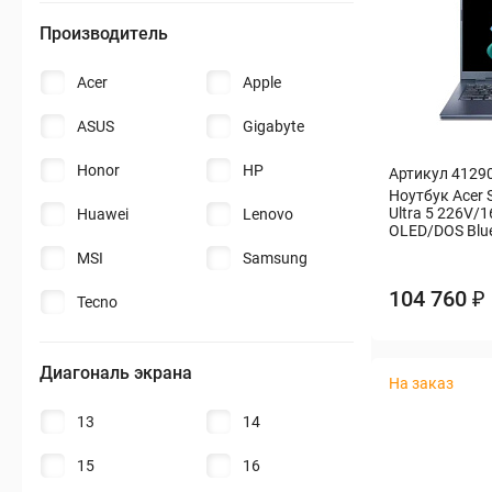
Производитель
Бытовая техника
Acer
Apple
Периферия и оргтехника
ASUS
Gigabyte
Накопители
Honor
HP
Артикул 4129
Ноутбук Acer 
Кабели и переходники
Ultra 5 226V/
Huawei
Lenovo
OLED/DOS Blu
Офис и Охрана
MSI
Samsung
104 760 ₽
Tecno
Спорт и туризм
Строительство и ремонт
Диагональ экрана
На заказ
13
14
Инструмент и материалы
15
16
Сад и дача