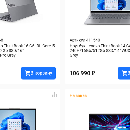
68
Артикул 411540
 ThinkBook 16 G6 IRL Core i5 
Ноутбук Lenovo ThinkBook 14 G8 
2Gb SSD/16" 
240H/16Gb/512Gb SSD/14" WUX
ro Grey
Grey
106 990 ₽
В корзину
В
На заказ