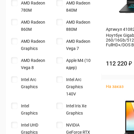
AMD Radeon
AMD Radeon
780M
840M
AMD Radeon
AMD Radeon
860M
880M
Артикул 4108
Ноутбук Gigab
260/16Gb/512
AMD Radeon
AMD Radeon
FullHD+/DOS B
Graphics
Vega 7
AMD Radeon
Apple M4 (10
112 220 ₽
Vega 8
ядер)
Intel Arc
Intel Arc
На заказ
Graphics
Graphics
140V
Intel
Intel Iris Xe
Graphics
Graphics
Intel UHD
NVIDIA
Graphics
GeForce RTX