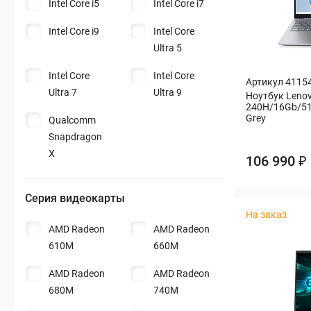
Intel Core i5
Intel Core i7
Intel Core i9
Intel Core
Ultra 5
Intel Core
Intel Core
Артикул 4115
Ultra 7
Ultra 9
Ноутбук Lenovo
240H/16Gb/51
Grey
Qualcomm
Snapdragon
X
106 990 ₽
Серия видеокарты
На заказ
AMD Radeon
AMD Radeon
610M
660M
AMD Radeon
AMD Radeon
680M
740M