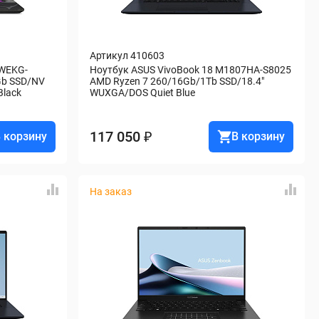
Артикул 410603
HWEKG-
Ноутбук ASUS VivoBook 18 M1807HA-S8025 
b SSD/NV 
AMD Ryzen 7 260/16Gb/1Tb SSD/18.4" 
Black
WUXGA/DOS Quiet Blue
117 050 ₽
 корзину
В корзину
На заказ