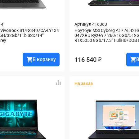
14
Артикул 416363
VivoBook S14 S3407CA-LY134 
Ноутбук MSI Cyborg A17 AI B2
55H/32Gb/1Tb SSD/14" 
047XRU Ryzen 7 260/16Gb/512G
rey
RTX5050 8Gb/17.3" FullHD/DOS 
116 540 ₽
В корзину
В
На заказ