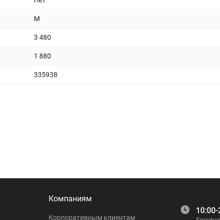
Нет
M
3 480
1 880
335938
Компаниям
10:00-
Корпоративным клиентам