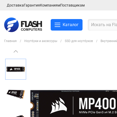
Доставка
Гарантия
Компаниям
Поставщикам
Каталог
Главная
Ноутбуки и аксессуры
SSD для ноутбуков
Внутренний
Смартфоны и планшеты
Ноутбуки и аксессуры
Компьютеры и
комплектующие
Сетевое оборудование
ТВ, Аудио и Видео