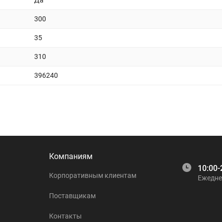
Да
300
35
310
396240
Компаниям
10:00-
Корпоративным клиентам
Ежедне
Поставщикам
Контакты