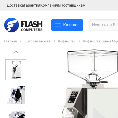
Доставка
Гарантия
Компаниям
Поставщикам
Каталог
Главная
Бытовая техника
Кофемолки
Кофемолка Eureka Mign
Смартфоны и планшеты
Ноутбуки и аксессуры
Компьютеры и
комплектующие
Сетевое оборудование
ТВ, Аудио и Видео