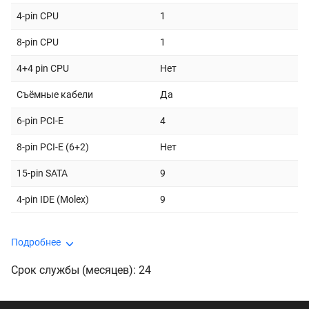
4-pin CPU
1
8-pin CPU
1
4+4 pin CPU
Нет
Съёмные кабели
Да
6-pin PCI-E
4
8-pin PCI-E (6+2)
Нет
15-pin SATA
9
4-pin IDE (Molex)
9
Подробнее
Срок службы (месяцев): 24