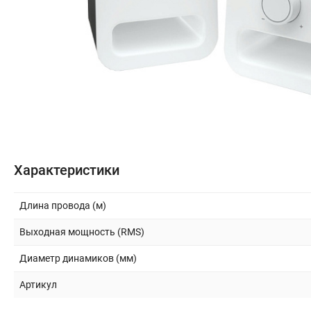
Бытовая техника
Периферия и оргтехника
Накопители
Кабели и переходники
Офис и Охрана
Характеристики
Спорт и туризм
Длина провода (м)
Выходная мощность (RMS)
Строительство и ремонт
Диаметр динамиков (мм)
Инструмент и материалы
Артикул
Сад и дача