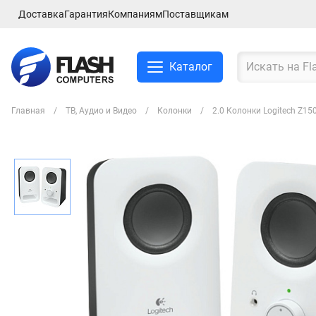
Доставка
Гарантия
Компаниям
Поставщикам
Каталог
Главная
ТВ, Аудио и Видео
Колонки
2.0 Колонки Logitech Z15
Смартфоны и планшеты
Ноутбуки и аксессуры
Компьютеры и
комплектующие
Сетевое оборудование
ТВ, Аудио и Видео