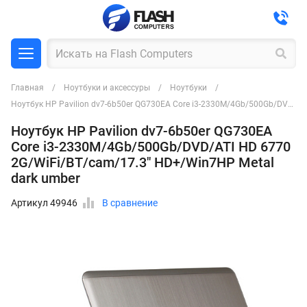
Главная
Ноутбуки и аксессуры
Ноутбуки
Ноутбук HP Pavilion dv7-6b50er QG730EA Core i3-2330M/4Gb/500Gb/DVD/ATI HD 6770 2G/WiFi/BT/cam/17.3" HD+/Win7HP Metal dark umber
Ноутбук HP Pavilion dv7-6b50er QG730EA
Core i3-2330M/4Gb/500Gb/DVD/ATI HD 6770
2G/WiFi/BT/cam/17.3" HD+/Win7HP Metal
dark umber
Артикул 49946
В сравнение