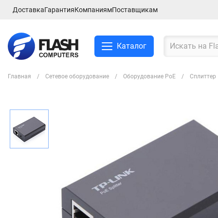
Доставка
Гарантия
Компаниям
Поставщикам
Каталог
Главная
Сетевое оборудование
Оборудование PoE
Сплиттер 
Смартфоны и планшеты
Ноутбуки и аксессуры
Компьютеры и
комплектующие
Сетевое оборудование
ТВ, Аудио и Видео