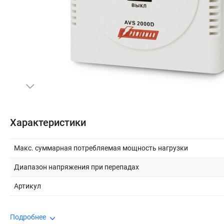
Бытовая техника
Периферия и оргтехника
Накопители
Кабели и переходники
Офис и Охрана
Характеристики
Спорт и туризм
Макс. суммарная потребляемая мощность нагрузки
Диапазон напряжения при перепадах
Строительство и ремонт
Артикул
Инструмент и материалы
Подробнее
Сад и дача