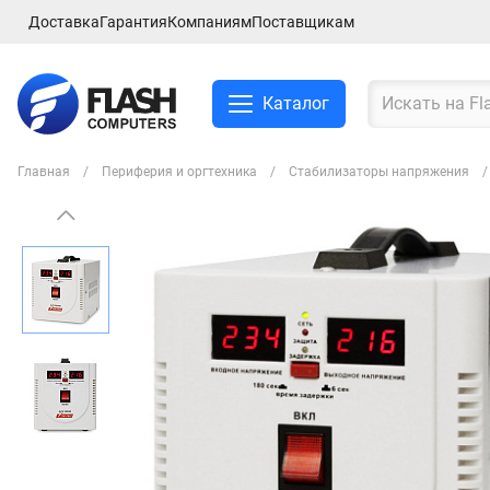
Доставка
Гарантия
Компаниям
Поставщикам
Каталог
Главная
Периферия и оргтехника
Стабилизаторы напряжения
Смартфоны и планшеты
Ноутбуки и аксессуры
Компьютеры и
комплектующие
Сетевое оборудование
ТВ, Аудио и Видео