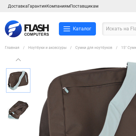
Доставка
Гарантия
Компаниям
Поставщикам
Каталог
Главная
Ноутбуки и аксессуры
Сумки для ноутбуков
15" Сумк
Смартфоны и планшеты
Ноутбуки и аксессуры
Компьютеры и
комплектующие
Сетевое оборудование
ТВ, Аудио и Видео